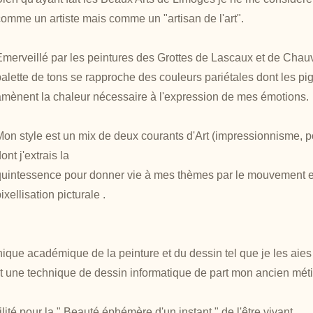
comme un artiste mais comme un "artisan de l'art".
Emerveillé par les peintures des Grottes de Lascaux et de Chau
palette de tons se rapproche des couleurs pariétales dont les p
amènent la chaleur nécessaire à l'expression de mes émotions.
Mon style est un mix de deux courants d'Art (impressionnisme, po
ont j'extrais la
quintessence pour donner vie à mes thèmes par le mouvement e
ixellisation picturale .
nique académique de la peinture et du dessin tel que je les aies
t une technique de dessin informatique de part mon ancien méti
lité pour la " Beauté éphémère d'un instant " de l'être vivant.