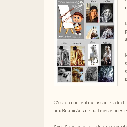
d
p
C'est un concept qui associe la tech
aux Beaux Arts de part mes études e
Avec l'acrylique je traduis ma sensibi