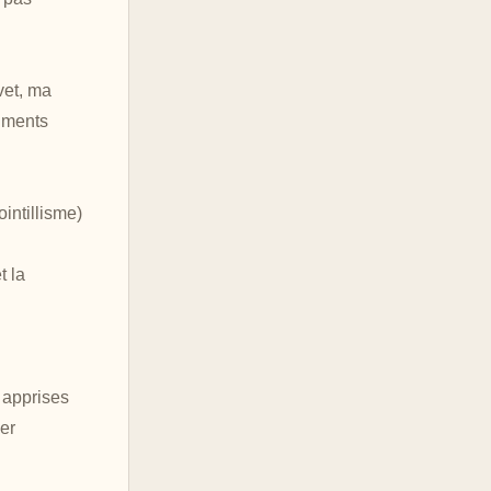
vet, ma
igments
intillisme)
t la
 apprises
er