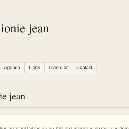
uionie jean
Agenda
Liens
Livre d or
Contact
ie jean
Bien qu'ayant fait les Beaux Arts de Limoges je ne me considèr