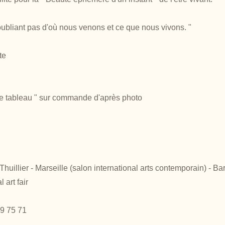
oubliant pas d'où nous venons et ce que nous vivons. "
te
 tableau " sur commande d'après photo
huillier - Marseille (salon international arts contemporain) - Ba
 art fair
09 75 71