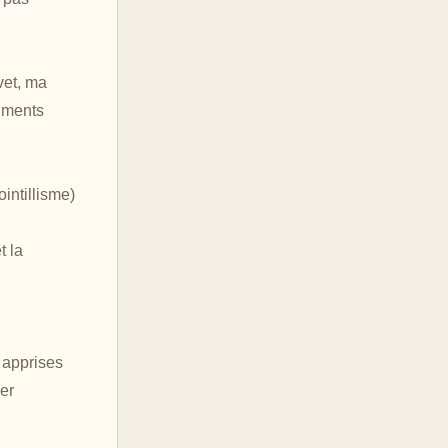
vet, ma
igments
intillisme)
t la
 apprises
er