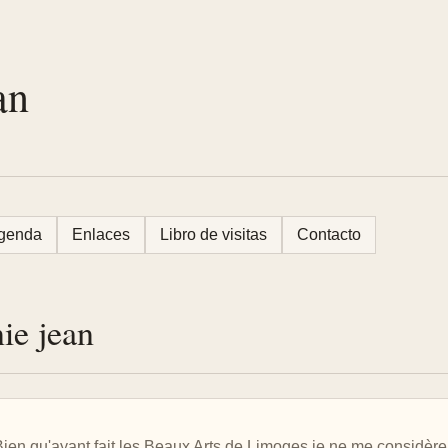
an
genda
Enlaces
Libro de visitas
Contacto
ie jean
Bien qu'ayant fait les Beaux Arts de Limoges je ne me considèr