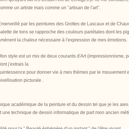
comme un artiste mais comme un "artisan de l'art".
Emerveillé par les peintures des Grottes de Lascaux et de Chau
palette de tons se rapproche des couleurs pariétales dont les p
amènent la chaleur nécessaire à l'expression de mes émotions.
Mon style est un mix de deux courants d'Art (impressionnisme, po
ont j'extrais la
quintessence pour donner vie à mes thèmes par le mouvement e
ixellisation picturale .
nique académique de la peinture et du dessin tel que je les aies
t une technique de dessin informatique de part mon ancien méti
lité pour la " Beauté éphémère d'un instant " de l'être vivant.