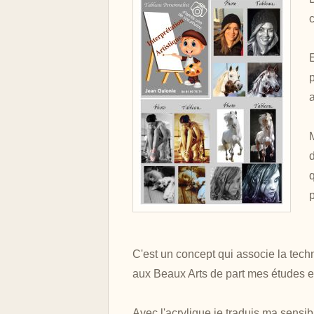
d
p
C'est un concept qui associe la tech
aux Beaux Arts de part mes études e
Avec l'acrylique je traduis ma sensibi