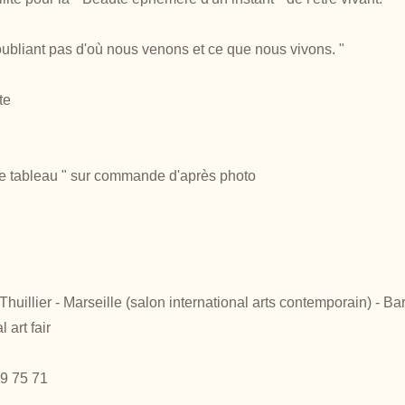
oubliant pas d'où nous venons et ce que nous vivons. "
te
 tableau " sur commande d'après photo
huillier - Marseille (salon international arts contemporain) - Ba
 art fair
09 75 71